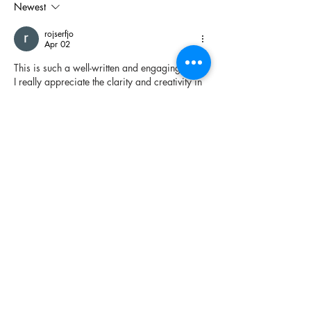
Newest
rojserfjo
Apr 02
This is such a well-written and engaging post! 
I really appreciate the clarity and creativity in 
the way you’ve shared your ideas. It’s always 
refreshing to come across content that feels 
both informative and enjoyable to read. The 
effort you’ve put into making it simple yet 
impactful truly shows—great job!
It also reminds me how much people enjoy 
experimenting with creative tools and ideas 
online. Things like Lingo Brights, Tavern 
Name Generator, 
Korean Name Converter
, 
English to Korean Name Translator,…
Show More
Like
Reply
jackquelle rabella