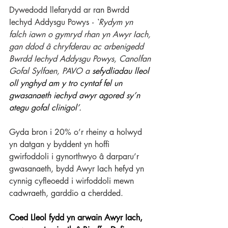
Dywedodd llefarydd ar ran Bwrdd 
Iechyd Addysgu Powys 
- `Rydym yn 
falch iawn o gymryd rhan yn Awyr Iach, 
gan ddod â chryfderau ac arbenigedd 
Bwrdd Iechyd Addysgu Powys, Canolfan 
Gofal Sylfaen, PAVO a 
sefydliadau lleol 
oll ynghyd am y tro cyntaf fel un 
gwasanaeth iechyd awyr agored sy’n 
ategu gofal clinigol’. 
Gyda bron i 20% o’r rheiny a holwyd 
yn datgan y byddent yn hoffi 
gwirfoddoli i gynorthwyo â darparu’r 
gwasanaeth, bydd Awyr Iach hefyd yn 
cynnig cyfleoedd i wirfoddoli mewn 
cadwraeth, garddio a cherdded.  
Coed Lleol fydd yn arwain Awyr Iach, 