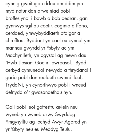
cynnig gweithgareddau am ddim ym 
myd natur dan arweiniad pobl 
broffesiynol i bawb o bob oedran, gan 
gynnwys sgiliau coetir, coginio a fforio, 
cerdded, ymwybyddiaeth ofalgar a 
chrefftau. Byddant yn cael eu cynnal ym 
mannau gwyrdd yr Ysbyty ac ym 
Machynlleth, yn ogystal ag mewn dau 
‘Hwb Llesiant Goetir’ pwrpasol.  Bydd 
cerbyd cymunedol newydd a thrydanol i 
gario pobl dan reolaeth cwmni lleol, 
TrydaNi, yn cynorthwyo pobl i wneud 
defnydd o’r gwasanaethau hyn.  
Gall pobl leol gofrestru ar-lein neu 
wyneb yn wyneb drwy Swyddog 
Ymgysylltu ag Iechyd Awyr Agored yn 
yr Ysbyty neu eu Meddyg Teulu. 