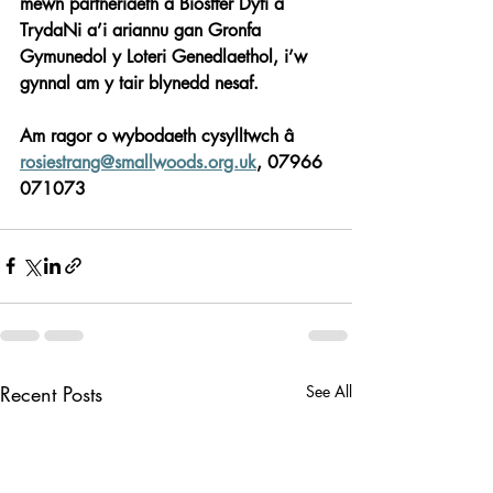
mewn partneriaeth â Biosffer Dyfi a 
TrydaNi a’i ariannu gan Gronfa 
Gymunedol y Loteri Genedlaethol, i’w 
gynnal am y tair blynedd nesaf. 
Am ragor o wybodaeth cysylltwch â 
rosiestrang@smallwoods.org.uk
, 07966 
071073
Recent Posts
See All