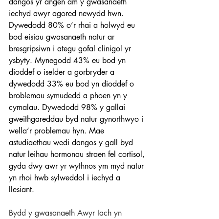
dangos yr angen am y gwasanaeth 
iechyd awyr agored newydd hwn. 
Dywedodd 80% o’r rhai a holwyd eu 
bod eisiau gwasanaeth natur ar 
bresgripsiwn i ategu gofal clinigol yr 
ysbyty. Mynegodd 43% eu bod yn 
dioddef o iselder a gorbryder a 
dywedodd 33% eu bod yn dioddef o 
broblemau symudedd a phoen yn y 
cymalau. Dywedodd 98% y gallai 
gweithgareddau byd natur gynorthwyo i 
wella’r problemau hyn. Mae 
astudiaethau wedi dangos y gall byd 
natur leihau hormonau straen fel cortisol, 
gyda dwy awr yr wythnos ym myd natur 
yn rhoi hwb sylweddol i iechyd a 
llesiant.  
Bydd y gwasanaeth Awyr Iach yn 