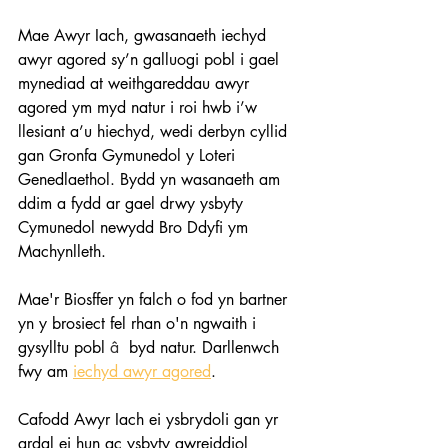
Mae Awyr Iach, gwasanaeth iechyd 
awyr agored sy’n galluogi pobl i gael 
mynediad at weithgareddau awyr 
agored ym myd natur i roi hwb i’w 
llesiant a’u hiechyd, wedi derbyn cyllid 
gan Gronfa Gymunedol y Loteri 
Genedlaethol. Bydd yn wasanaeth am 
ddim a fydd ar gael drwy ysbyty 
Cymunedol newydd Bro Ddyfi ym 
Machynlleth.    
Mae'r Biosffer yn falch o fod yn bartner 
yn y brosiect fel rhan o'n ngwaith i 
gysylltu pobl 
â 
 byd natur. Darllenwch 
fwy am 
iechyd awyr agored
.
Cafodd Awyr Iach ei ysbrydoli gan yr 
ardal ei hun ac ysbyty gwreiddiol 