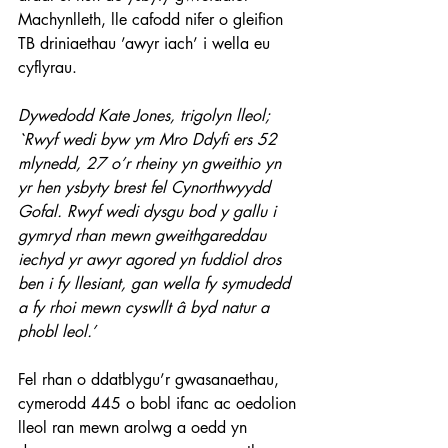
Machynlleth, lle cafodd nifer o gleifion 
TB driniaethau ’awyr iach’ i wella eu 
cyflyrau.  
Dywedodd Kate Jones, trigolyn lleol; 
`Rwyf wedi byw ym Mro Ddyfi ers 52 
mlynedd, 27 o’r rheiny yn gweithio yn 
yr hen ysbyty brest fel Cynorthwyydd 
Gofal. Rwyf wedi dysgu bod y gallu i 
gymryd rhan mewn gweithgareddau 
iechyd yr awyr agored yn fuddiol dros 
ben i fy llesiant, gan wella fy symudedd 
a fy rhoi mewn cyswllt â byd natur a 
phobl leol.’ 
Fel rhan o ddatblygu’r gwasanaethau, 
cymerodd 445 o bobl ifanc ac oedolion 
lleol ran mewn arolwg a oedd yn 