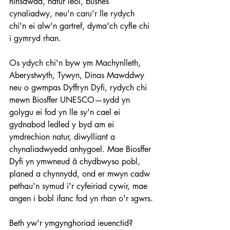
hinsawdd, natur leol, busnes 
cynaliadwy, neu'n caru'r lle rydych 
chi'n ei alw'n gartref, dyma'ch cyfle chi 
i gymryd rhan. 
Os ydych chi'n byw ym Machynlleth, 
Aberystwyth, Tywyn, Dinas Mawddwy 
neu o gwmpas Dyffryn Dyfi, rydych chi 
mewn Biosffer UNESCO—sydd yn 
golygu ei fod yn lle sy'n cael ei 
gydnabod ledled y byd am ei 
ymdrechion natur, diwylliant a 
chynaliadwyedd anhygoel. Mae Biosffer 
Dyfi yn ymwneud â chydbwyso pobl, 
planed a chynnydd, ond er mwyn cadw 
pethau'n symud i'r cyfeiriad cywir, mae 
angen i bobl ifanc fod yn rhan o'r sgwrs.
Beth yw'r ymgynghoriad ieuenctid?