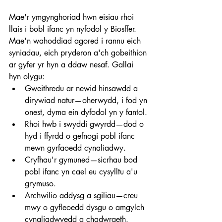
Mae'r ymgynghoriad hwn eisiau rhoi 
llais i bobl ifanc yn nyfodol y Biosffer. 
Mae'n wahoddiad agored i rannu eich 
syniadau, eich pryderon a'ch gobeithion 
ar gyfer yr hyn a ddaw nesaf. Gallai 
hyn olygu:
Gweithredu ar newid hinsawdd a 
dirywiad natur—oherwydd, i fod yn 
onest, dyma ein dyfodol yn y fantol.
Rhoi hwb i swyddi gwyrdd—dod o 
hyd i ffyrdd o gefnogi pobl ifanc 
mewn gyrfaoedd cynaliadwy.
Cryfhau'r gymuned—sicrhau bod 
pobl ifanc yn cael eu cysylltu a'u 
grymuso.
Archwilio addysg a sgiliau—creu 
mwy o gyfleoedd dysgu o amgylch 
cynaliadwyedd a chadwraeth.