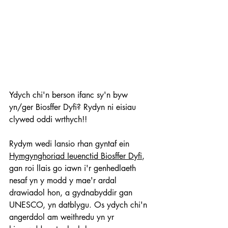
Ydych chi'n berson ifanc sy'n byw 
yn/ger Biosffer Dyfi? Rydyn ni eisiau 
clywed oddi wrthych!!
Rydym wedi lansio rhan gyntaf ein 
Hymgynghoriad Ieuenctid Biosffer Dyfi
, 
gan roi llais go iawn i'r genhedlaeth 
nesaf yn y modd y mae'r ardal 
drawiadol hon, a gydnabyddir gan 
UNESCO, yn datblygu. Os ydych chi'n 
angerddol am weithredu yn yr 