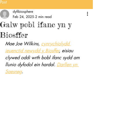
Post
dyfibiosphere
Feb 24, 2025
2 min read
Galw pobl ifanc yn y
Biosffer
Mae Joe Wilkins, 
cynrychiolydd 
ieuenctid newydd y Biosffer
, eisiau 
clywed oddi wrth bobl ifanc sydd am 
llunio dyfodol ein hardal. 
Darllen yn 
Saesneg
. 