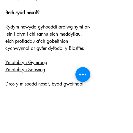
Beth sydd nesaf?
Rydym newydd gyhoeddi arolwg syml ar-
lein i ofyn i chi rannu eich meddyliau, 
eich profiadau a'ch gobeithion 
cychwynnol ar gyfer dyfodol y Biosffer.
Ymateb yn Gymraeg
Ymateb yn Saesneg
Dros y misoedd nesaf, bydd gweithdai, 
digwyddiadau, mwy o arolygon a 
phrosiectau ymarferol. Rydym am 
sicrhau y gall pobl ifanc chwarae rhan 
fwy wrth lunio dyfodol y Biosffer. 
Cadwch lygad allan am gyfleoedd i 
rannu eich syniadau a chymryd rhan.