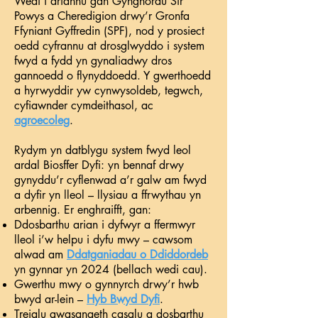
Wedi’i ariannu gan Gynghorau Sir
Powys a Cheredigion drwy’r Gronfa
Ffyniant Gyffredin (SPF), nod y prosiect
oedd cyfrannu at drosglwyddo i system
fwyd a fydd yn gynaliadwy dros
gannoedd o flynyddoedd. Y gwerthoedd
a hyrwyddir yw cynwysoldeb, tegwch,
cyfiawnder cymdeithasol, ac
agroecoleg
.
Rydym yn datblygu system fwyd leol
ardal Biosffer Dyfi: yn bennaf drwy
gynyddu’r cyflenwad a’r galw am fwyd
a dyfir yn lleol – llysiau a ffrwythau yn
arbennig. Er enghraifft, gan:
Ddosbarthu arian i dyfwyr a ffermwyr
lleol i’w helpu i dyfu mwy – cawsom
alwad am
Ddatganiadau o Ddiddordeb
yn gynnar yn 2024 (bellach wedi cau).
Gwerthu mwy o gynnyrch drwy’r hwb
bwyd ar-lein –
Hyb Bwyd Dyfi
.
Treialu gwasanaeth casglu a dosbarthu