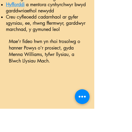
Hyfforddi
a mentora cynhyrchwyr bwyd
garddwriaethol newydd
Creu cyfleoedd cadarnhaol ar gyfer
sgyrsiau, ee, rhwng ffermwyr, garddwyr
marchnad, y gymuned leol
Mae'r fideo hwn yn rhoi trosolwg o
hanner Powys o'r prosiect, gyda
Menna Williams, tyfwr llysiau, a
Blwch Llysiau Mach.
Mae’r prosiect SPF hwn yn ddilyniant
uniongyrchol o Tyfu Dyfi – bwyd,