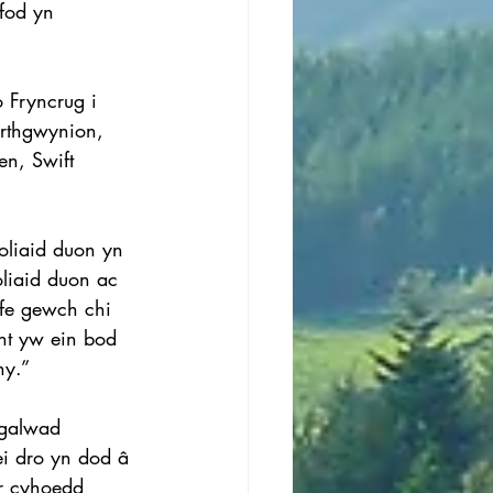
fod yn 
 Fryncrug i 
arthgwynion, 
n, Swift 
oliaid duon yn 
liaid duon ac 
fe gewch chi 
nt yw ein bod 
ny.”
 galwad 
i dro yn dod â 
’r cyhoedd 