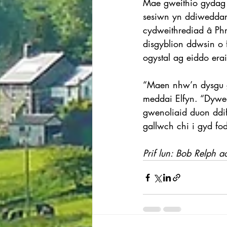
Mae gweithio gydag y
sesiwn yn ddiweddar
cydweithrediad â Phr
disgyblion ddwsin o f
ogystal ag eiddo erai
“Maen nhw’n dysgu g
meddai Elfyn. “Dywed
gwenoliaid duon ddi
gallwch chi i gyd fod
Prif lun: Bob Relph 