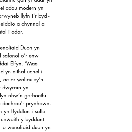
deiladau modern yn 
rwyneb llyfn i'r byd - 
leiddio a chynnal a 
al i adar.
enoliaid Duon yn 
d safonol o’r enw 
ddai Elfyn. “Mae 
d yn eithaf uchel i 
r, ac ar waliau sy’n 
r dwyrain yn 
ydyn nhw’n gorboethi 
a dechrau’r prynhawn. 
yn ffyddlon i safle 
y unwaith y byddant 
r o wenoliaid duon yn 