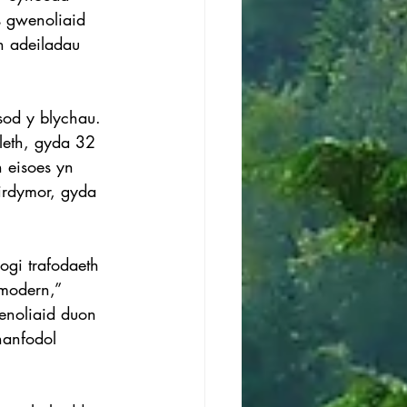
s gwenoliaid 
n adeiladau 
od y blychau. 
leth, gyda 32 
 eisoes yn 
irdymor, gyda 
ogi trafodaeth 
modern,” 
enoliaid duon 
hanfodol 