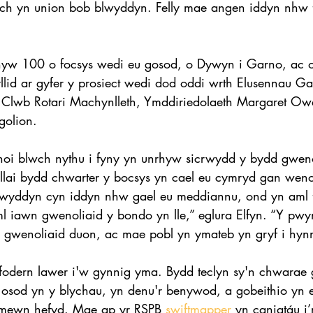
wch yn union bob blwyddyn. Felly mae angen iddyn nhw 
yw 100 o focsys wedi eu gosod, o Dywyn i Garno, ac o
lid ar gyfer y prosiect wedi dod oddi wrth Elusennau G
 Clwb Rotari Machynlleth, Ymddiriedolaeth Margaret Owe
golion.
hoi blwch nythu i fyny yn unrhyw sicrwydd y bydd gwen
llai bydd chwarter y bocsys yn cael eu cymryd gan weno
blwyddyn cyn iddyn nhw gael eu meddiannu, ond yn aml 
l iawn gwenoliaid y bondo yn lle,” eglura Elfyn. “Y pwy
i’r gwenoliaid duon, ac mae pobl yn ymateb yn gryf i hyn
odern lawer i'w gynnig yma. Bydd teclyn sy'n chwarae
osod yn y blychau, yn denu'r benywod, a gobeithio yn e
mewn hefyd. Mae ap yr RSPB 
swiftmapper
 yn caniatáu i