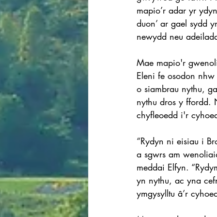
mapio’r adar yr ydyn
duon’ ar gael sydd y
newydd neu adeilad
Mae mapio'r gwenoli
Eleni fe osodon nhw
o siambrau nythu, g
nythu dros y ffordd.
chyfleoedd i'r cyho
“Rydyn ni eisiau i B
a sgwrs am wenoliai
meddai Elfyn. “Rydy
yn nythu, ac yna cef
ymgysylltu â’r cyhoe