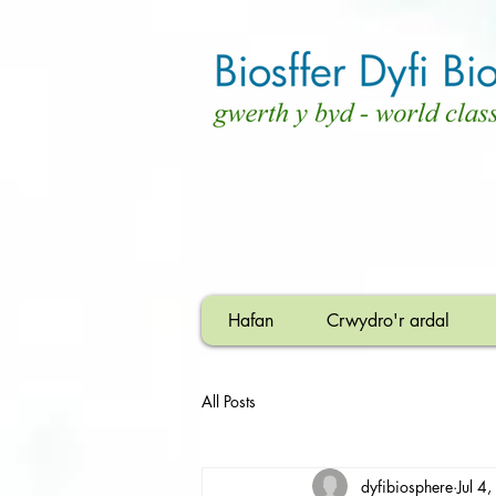
Hafan
Crwydro'r ardal
All Posts
dyfibiosphere
Jul 4