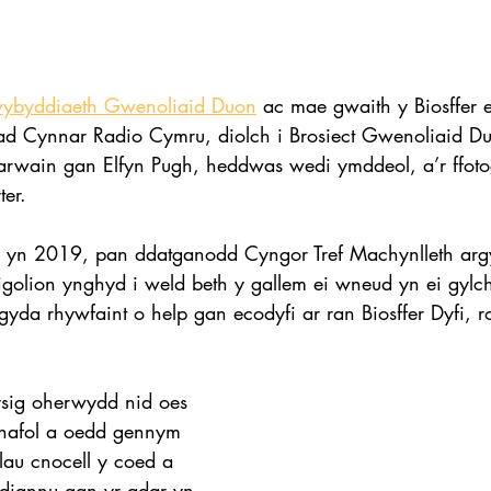
ybyddiaeth Gwenoliaid Duon
 ac mae gwaith y Biosffer 
 Cynnar Radio Cymru, diolch i Brosiect Gwenoliaid Duo
 arwain gan Elfyn Pugh, heddwas wedi ymddeol, a’r ffoto
er.
 yn 2019, pan ddatganodd Cyngor Tref Machynlleth ar
igolion ynghyd i weld beth y gallem ei wneud yn ei gylc
gyda rhywfaint o help gan ecodyfi ar ran Biosffer Dyfi,
sig oherwydd nid oes 
nafol a oedd gennym 
llau cnocell y coed a 
diannu gan yr adar yn 