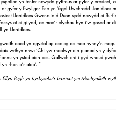
sgolion yn fenter newydd gyffrous ar gyfer y prosiect, 
 ar gyfer y Pwyllgor Eco yn Ysgol Uwchradd Llanidloes 
osiect Llanidloes Gwenoliaid Duon sydd newydd ei ffurfi
ocsys at ei gilydd, ac mae’r blychau hyn i’w gosod ar di
ll yn Llanidloes.
waith coed yn ogystal ag ecoleg ac mae hynny’n magu 
ais wrthyn nhw: ‘Chi yw rheolwyr ein planed yn y dyfod
flannu yn ystod eich oes. Gallwch chi i gyd wneud gwah
 yn rhan o’r ateb’. “
ac Elfyn Pugh yn hysbysebu'r brosiect ym Machynlleth wyt