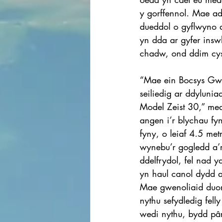
y gorffennol. Mae a
dueddol o gyflwyno a
yn dda ar gyfer insw
chadw, ond ddim cyst
“Mae ein Bocsys Gw
seiliedig ar ddylunia
Model Zeist 30,” me
angen i’r blychau fyn
fyny, o leiaf 4.5 met
wynebu’r gogledd a’
ddelfrydol, fel nad 
yn haul canol dydd 
Mae gwenoliaid duon 
nythu sefydledig fell
wedi nythu, bydd pâ