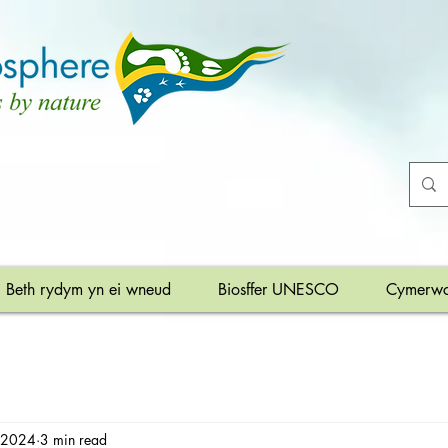
Beth rydym yn ei wneud
Biosffer UNESCO
Cymerwc
, 2024
3 min read