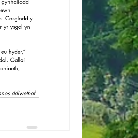
a gynhaliodd 
mewn 
o. Casglodd y 
r yr ysgol yn 
eu hyder,” 
ol. Gallai 
aniaeth, 
hnos ddiwethaf. 