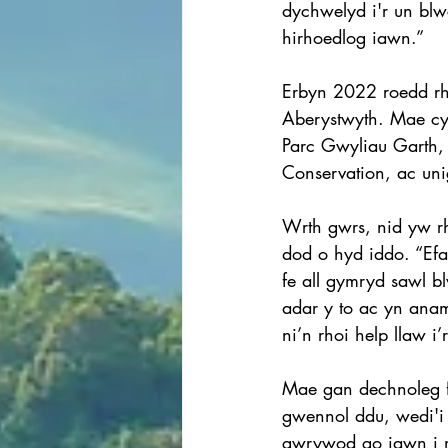
dychwelyd i'r un bl
hirhoedlog iawn.”
Erbyn 2022 roedd rh
Aberystwyth. Mae cyl
Parc Gwyliau Garth,
Conservation, ac uni
Wrth gwrs, nid yw r
dod o hyd iddo. “Efa
fe all gymryd sawl 
adar y to ac yn anam
ni’n rhoi help llaw 
Mae gan dechnoleg f
gwennol ddu, wedi'i 
gwrywod go iawn i 