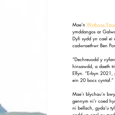
Mae’n 
Wythnos Ymw
ymddangos ar Galwad
Dyfi sydd yn cael ei
cadwraethwr Ben Port
“Dechreuodd y cyfan
hinsawdd, a daeth tr
Elfyn. “Erbyn 2021, 
ein 20 bocs cyntaf.”
Mae’r blychau’n bwy
gennym ni’r coed hy
ni bellach, gyda’u ty
oedd yn cael eu med