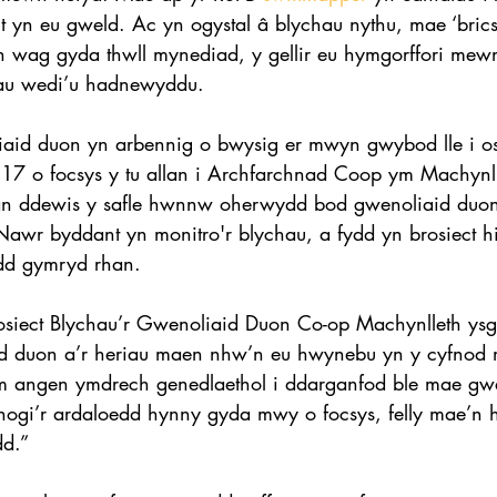
t yn eu gweld. Ac yn ogystal â blychau nythu, mae ‘bric
n wag gyda thwll mynediad, y gellir eu hymgorffori mew
au wedi’u hadnewyddu.
aid duon yn arbennig o bwysig er mwyn gwybod lle i os
 17 o focsys y tu allan i Archfarchnad Coop ym Machynl
an ddewis y safle hwnnw oherwydd bod gwenoliaid duon
 Nawr byddant yn monitro'r blychau, a fydd yn brosiect h
edd gymryd rhan.
rosiect Blychau’r Gwenoliaid Duon Co-op Machynlleth ysg
d duon a’r heriau maen nhw’n eu hwynebu yn y cyfnod 
m angen ymdrech genedlaethol i ddarganfod ble mae gw
nogi’r ardaloedd hynny gyda mwy o focsys, felly mae’n 
dd.”