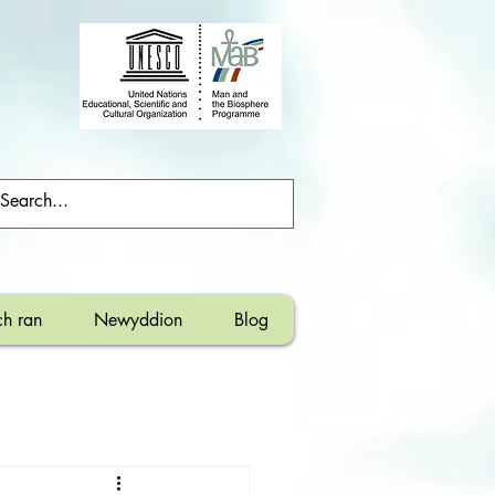
h ran
Newyddion
Blog