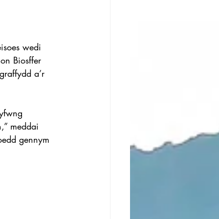
eisoes wedi 
n Biosffer 
graffydd a’r 
gyfwng 
h,” meddai 
 roedd gennym 